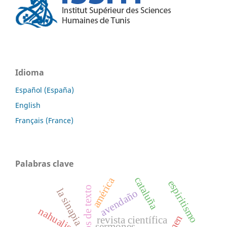
Idioma
Español (España)
English
Français (France)
Palabras clave
cataluña
américa
espiritismo
libros de texto
la sinapia
avendaño
nahualismo
revista científica
sermones