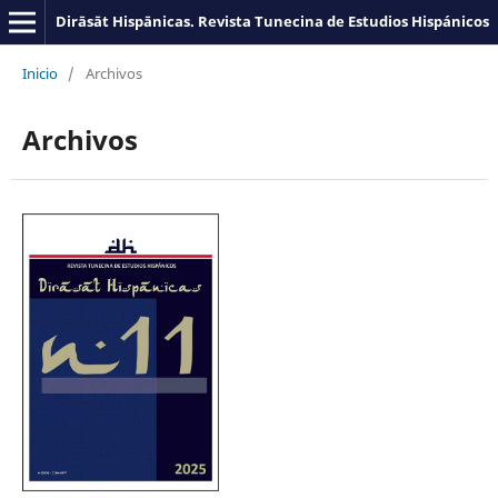
Dirāsāt Hispānicas. Revista Tunecina de Estudios Hispánicos
Inicio
/
Archivos
Archivos