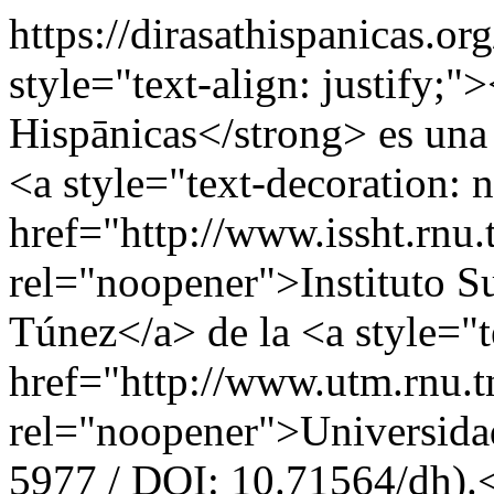
https://dirasathispanicas.o
style="text-align: justify;"
Hispānicas</strong> es una r
<a style="text-decoration: 
href="http://www.issht.rnu.
rel="noopener">Instituto S
Túnez</a> de la <a style="t
href="http://www.utm.rnu.t
rel="noopener">Universida
5977 / DOI: 10.71564/dh).<