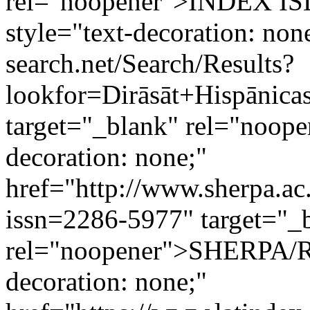
rel="noopener">INDEX IS
style="text-decoration: non
search.net/Search/Results?
lookfor=Dirāsāt+Hispānic
target="_blank" rel="noop
decoration: none;"
href="http://www.sherpa.ac
issn=2286-5977" target="_
rel="noopener">SHERPA/Ro
decoration: none;"