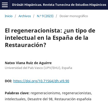
Dirāsāt Hispānicas. Revista Tunecina de Estudios Hispánicos
Inicio
/
Archivos
/
N.º 9 (2023)
/
Dosier monográfico
El regeneracionista: ¿un tipo de
intelectual en la España de la
Restauración?
Natxo Viana Ruiz de Aguirre
Universidad del País Vasco (UPV/EHU), España
DOI:
https://doi.org/10.71564/dh.vi9.90
Palabras clave:
regeneracionismo, regeneracionistas,
intelectuales, Desastre del 98, Restauración española