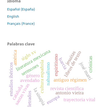
Idioma
Español (España)
English
Français (France)
Palabras clave
literatura mexicana
siglo xv
libros de texto
américa
jesuitas
espiritismo
crónicas
barcia
cultura española
josé martí
nahualismo
sermones
estudios ibéricos
género
antiguo régimen
avendaño
santas vivas
cataluña
revista científica
la sinapia
antonio vieira
letrados
europa
trayectoria vital