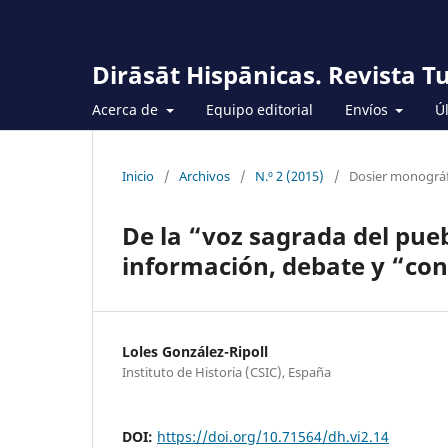
Dirāsāt Hispānicas. Revista T
Acerca de
Equipo editorial
Envíos
Ú
Inicio
/
Archivos
/
N.º 2 (2015)
/
Dosier monográf
De la “voz sagrada del pueb
información, debate y “con
Loles González-Ripoll
Instituto de Historia (CSIC), España
DOI:
https://doi.org/10.71564/dh.vi2.14