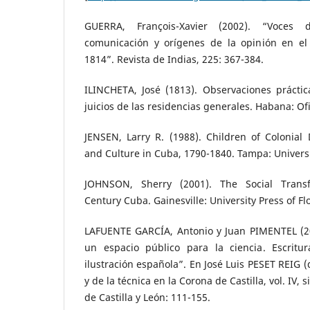
GUERRA, François-Xavier (2002). “Voces
comunicación y orígenes de la opinión en el
1814”. Revista de Indias, 225: 367-384.
ILINCHETA, José (1813). Observaciones práctic
juicios de las residencias generales. Habana: Of
JENSEN, Larry R. (1988). Children of Colonial D
and Culture in Cuba, 1790-1840. Tampa: Universit
JOHNSON, Sherry (2001). The Social Transf
Century Cuba. Gainesville: University Press of Fl
LAFUENTE GARCÍA, Antonio y Juan PIMENTEL (20
un espacio público para la ciencia. Escritu
ilustración española”. En José Luis PESET REIG (di
y de la técnica en la Corona de Castilla, vol. IV, s
de Castilla y León: 111-155.