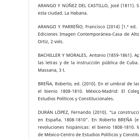
ARANGO Y NÚÑEZ DEL CASTILLO, José (1811). SS
esta ciudad. La Habana.
ARANGO Y PARREÑO, Francisco (2014) [1.ª ed. 
Ediciones Imagen Contemporánea-Casa de Alto
Ortiz, 2 vols.
BACHILLER Y MORALES, Antonio (1859-1861). Apu
las letras y de la instrucción pública de Cub
Massana, 3 t.
BREÑA, Roberto, ed. (2010). En el umbral de las
el bienio 1808-1810. México-Madrid: El Cole
Estudios Políticos y Constitucionales.
DURÁN LÓPEZ, Fernando (2010). “La construcci
en España, 1808-1810”. En Roberto BREÑA (ed
revoluciones hispánicas: el bienio 1808-1810. 
de México-Centro de Estudios Políticos y Constit