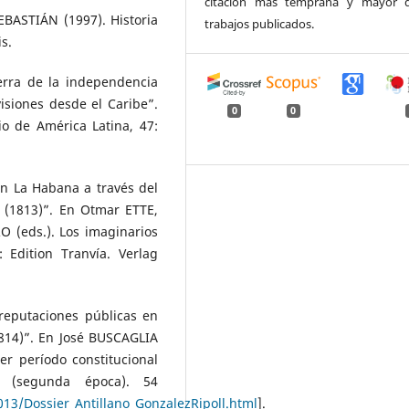
citación más temprana y mayor d
BASTIÁN (1997). Historia
trabajos publicados.
s.
erra de la independencia
visiones desde el Caribe”.
0
0
o de América Latina, 47:
n La Habana a través del
 (1813)”. En Otmar ETTE,
(eds.). Los imaginarios
: Edition Tranvía. Verlag
reputaciones públicas en
1814)”. En José BUSCAGLIA
er período constitucional
e (segunda época). 54
13/Dossier_Antillano_GonzalezRipoll.html
].