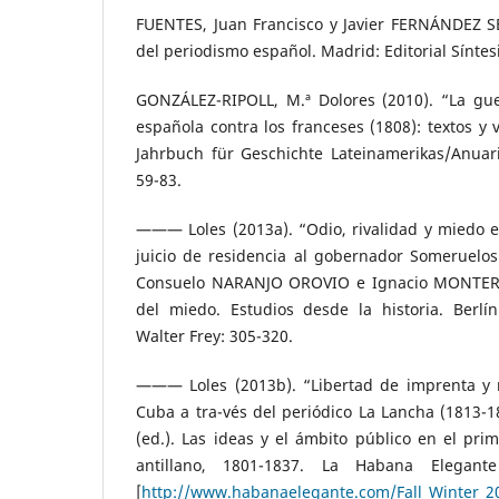
FUENTES, Juan Francisco y Javier FERNÁNDEZ SE
del periodismo español. Madrid: Editorial Síntesi
GONZÁLEZ-RIPOLL, M.ª Dolores (2010). “La gu
española contra los franceses (1808): textos y 
Jahrbuch für Geschichte Lateinamerikas/Anuari
59-83.
——— Loles (2013a). “Odio, rivalidad y miedo e
juicio de residencia al gobernador Someruelos
Consuelo NARANJO OROVIO e Ignacio MONTERO 
del miedo. Estudios desde la historia. Berlín
Walter Frey: 305-320.
——— Loles (2013b). “Libertad de imprenta y 
Cuba a tra-vés del periódico La Lancha (1813-
(ed.). Las ideas y el ámbito público en el prim
antillano, 1801-1837. La Habana Elegant
[
http://www.habanaelegante.com/Fall_Winter_20