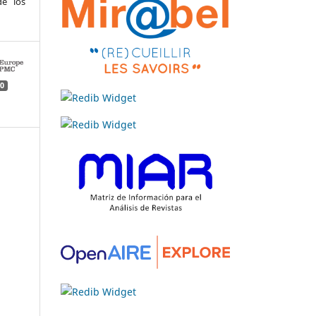
e los
0