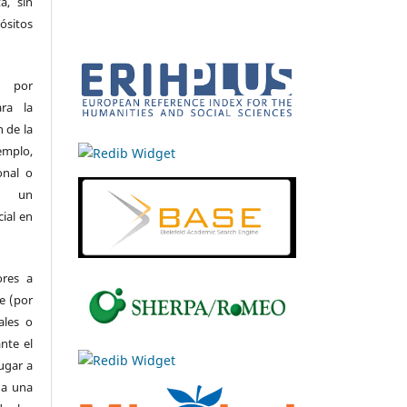
a, sin
ósitos
r por
ara la
n de la
emplo,
onal o
on un
ial en
ores a
e (por
ales o
nte el
ugar a
 a una