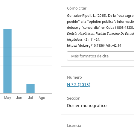
Cómo citar
González-Ripoll, L. (2015). De la “voz sagra
pueblo” a la “opinión pública”: informació
debate y “concordia” en Cuba (1808-1823)
Dirāsāt Hispānicas. Revista Tunecina De Estud
Hispánicos
, (2), 11–24.
https://doi.org/10.71564/dh.vi2.14
Más formatos de cita
Número
N.º 2 (2015)
Sección
Dosier monográfico
Licencia