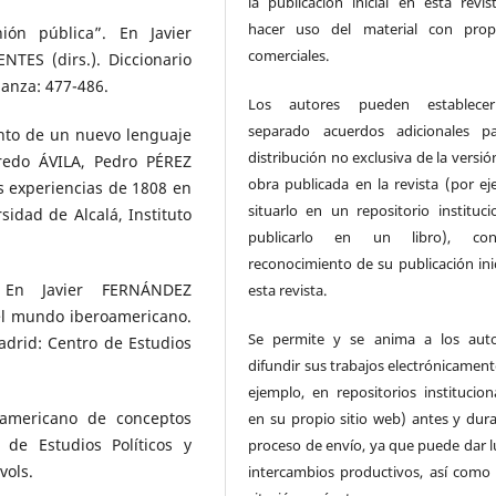
la publicación inicial en esta revist
hacer uso del material con prop
ión pública”. En Javier
comerciales.
ES (dirs.). Diccionario
lianza: 477-486.
Los autores pueden establece
separado acuerdos adicionales p
nto de un nuevo lenguaje
distribución no exclusiva de la versió
fredo ÁVILA, Pedro PÉREZ
obra publicada en la revista (por ej
 experiencias de 1808 en
situarlo en un repositorio instituci
idad de Alcalá, Instituto
publicarlo en un libro), c
reconocimiento de su publicación inic
 En Javier FERNÁNDEZ
esta revista.
 del mundo iberoamericano.
Se permite y se anima a los aut
Madrid: Centro de Estudios
difundir sus trabajos electrónicament
ejemplo, en repositorios institucion
oamericano de conceptos
en su propio sitio web) antes y dura
 de Estudios Políticos y
proceso de envío, ya que puede dar l
vols.
intercambios productivos, así como