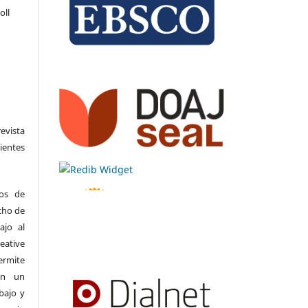
oll
evista
entes
hos de
echo de
ajo al
eative
ermite
on un
bajo y