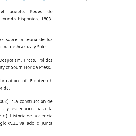
 del pueblo. Redes de
 mundo hispánico, 1808-
as sobre la teoría de los
icina de Arazoza y Soler.
espotism. Press, Politics
y of South Florida Press.
ormation of Eighteenth
orida.
02). “La construcción de
ras y escenarios para la
r.). Historia de la ciencia
iglo XVIII. Valladolid: Junta